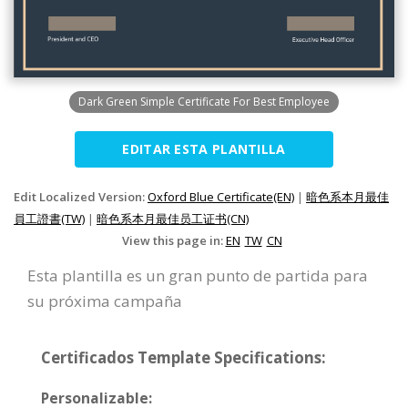
Dark Green Simple Certificate For Best Employee
EDITAR ESTA PLANTILLA
Edit Localized Version:
Oxford Blue Certificate(EN)
|
暗色系本月最佳
員工證書(TW)
|
暗色系本月最佳员工证书(CN)
View this page in:
EN
TW
CN
Esta plantilla es un gran punto de partida para
su próxima campaña
Certificados Template Specifications:
Personalizable: