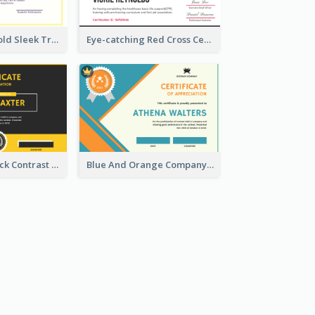
Professional Gold Sleek Triangular Elegant Certificate Design
Eye-catching Red Cross Certificate Design Template
Yellow And Black Contrast Simple Certificate
Blue And Orange Company Triangles With Badge Certificate