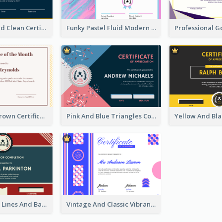
Navy And Gold Clean Certificate
Funky Pastel Fluid Modern Certificate Of Achievement
Yellow And Brown Certificate Of Recommendation
Pink And Blue Triangles Confetti Celebration Certificate
Red And Blue Lines And Badge Completion Certificate
Vintage And Classic Vibrant Certificate Design Ideas