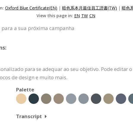
on:
Oxford Blue Certificate(EN)
|
暗色系本月最佳員工證書(TW)
|
暗色系
View this page in:
EN
TW
CN
a para a sua próxima campanha
ns:
onalizado para se adequar ao seu objetivo. Pode editar o
locos de design e muito mais.
Palette
Transcript