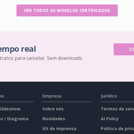
VER TODOS OS MODELOS CERTIFICADOS
tempo real
C
tratos para cancelar. Sem downloads.
os
Empresa
Jurídico
 Slideshow
Sobre nós
Termos de serv
o / Diagrama
Novidades
AI Policy
Kit de imprensa
Política de pri