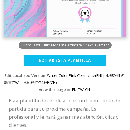
Funky Pastel Fluid Modern Certificate Of Achievement
EDITAR ESTA PLANTILLA
Edit Localized Version:
Water Color Pink Certificate(EN)
|
水彩粉紅色
證書(TW)
|
水彩粉红色证书(CN)
View this page in:
EN
TW
CN
Esta plantilla de certificado es un buen punto de
partida para su próxima campaña. Es
profesional y le hará ganar más atención, clics y
clientes.