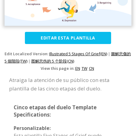
EDITAR ESTA PLANTILLA
Edit Localized Version:
Illustrated 5 Stages Of Grief(EN)
|
圖解悲傷的
5 個階段(TW)
|
图解悲伤的 5 个阶段(CN)
View this page in:
EN
TW
CN
Atraiga la atención de su público con esta
plantilla de las cinco etapas del duelo.
Cinco etapas del duelo Template
Specifications:
Personalizable:
Esta plantilla Five Stages of Grief puede