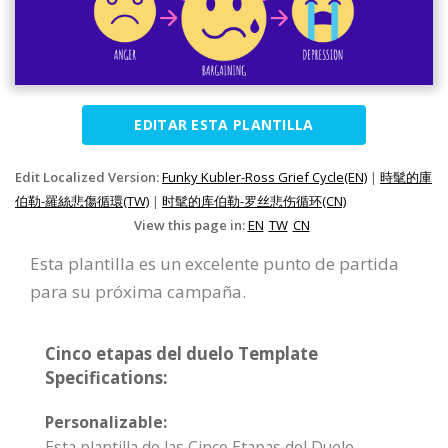
EDITAR ESTA PLANTILLA
Edit Localized Version:
Funky Kubler-Ross Grief Cycle(EN)
|
時髦的庫
伯勒-羅絲悲傷循環(TW)
|
时髦的库伯勒-罗丝悲伤循环(CN)
View this page in:
EN
TW
CN
Esta plantilla es un excelente punto de partida
para su próxima campaña.
Cinco etapas del duelo Template
Specifications:
Personalizable:
Esta plantilla de las Cinco Etapas del Duelo