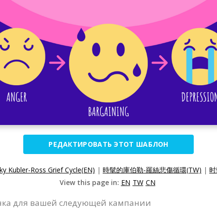
РЕДАКТИРОВАТЬ ЭТОТ ШАБЛОН
ky Kubler-Ross Grief Cycle(EN)
|
時髦的庫伯勒-羅絲悲傷循環(TW)
|
时
View this page in:
EN
TW
CN
очка для вашей следующей кампании