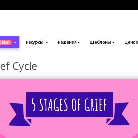
блоны
Пять стадий горя
Funky Kubler-Ross Grief Cycle
Ресурсы
Решения
Шаблоны
Ценоо
ОВЫЙ
ef Cycle