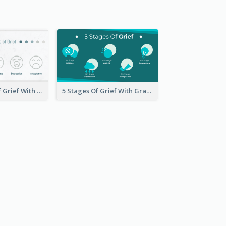
The 5 Stages of Grief With emoji Icon
5 Stages Of Grief With Graphics