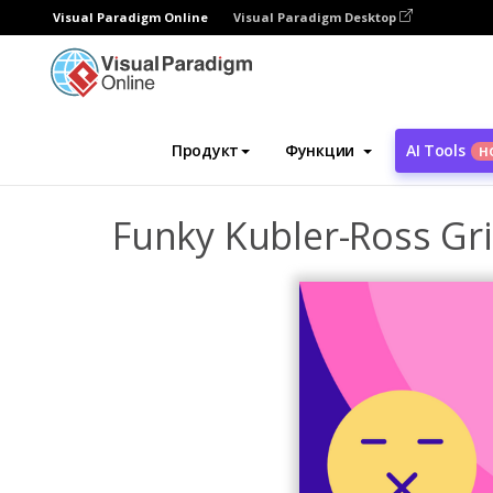
Visual Paradigm Online
Visual Paradigm Desktop
Инструмент графического дизайна
Ша
Продукт
Функции
AI Tools
Н
Funky Kubler-Ross Gri