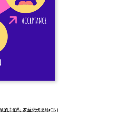
髦的库伯勒-罗丝悲伤循环(CN)