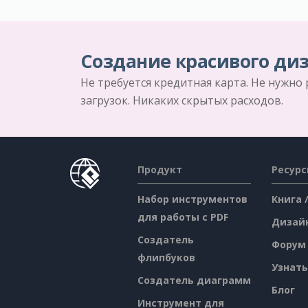
Создание красивого диз
Не требуется кредитная карта. Не нужно
загрузок. Никаких скрытых расходов.
Продукт
Ресур
Набор инструментов
Книга 
для работы с PDF
Дизай
Создатель
Форум
флипбуков
Узнать
Создатель диаграмм
Блог
Инструмент для