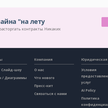
айна "на лету
 расторгать контракты. Никаких
сы
Компания
Юридическая
/ Слайд-шоу
О нас
Условия
предоставлен
н / Диаграммы
Что нового
услуг
Пресс-кит
AI Policy
Связаться с нами
Политика
конфиденциа