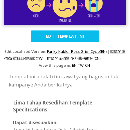
EDIT TEMPLAT INI
Edit Localized Version:
Funky Kubler-Ross Grief Cycle(EN)
|
時髦的庫
伯勒-羅絲悲傷循環(TW)
|
时髦的库伯勒-罗丝悲伤循环(CN)
View this page in:
EN
TW
CN
Templat ini adalah titik awal yang bagus untuk
kampanye Anda berikutnya
Lima Tahap Kesedihan Template
Specifications:
Dapat disesuaikan:
Templat Lima Tahap Duka Cita ini dapat