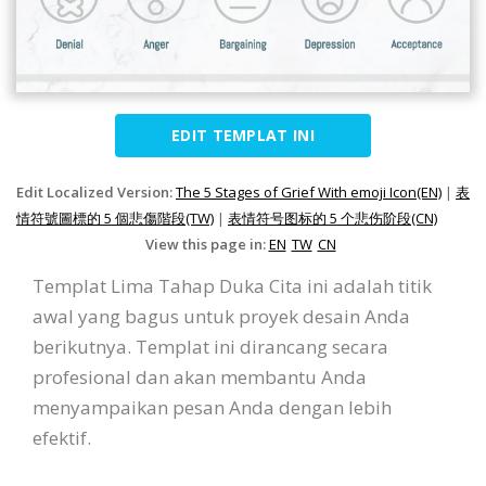
EDIT TEMPLAT INI
Edit Localized Version:
The 5 Stages of Grief With emoji Icon(EN)
|
表
情符號圖標的 5 個悲傷階段(TW)
|
表情符号图标的 5 个悲伤阶段(CN)
View this page in:
EN
TW
CN
Templat Lima Tahap Duka Cita ini adalah titik
awal yang bagus untuk proyek desain Anda
berikutnya. Templat ini dirancang secara
profesional dan akan membantu Anda
menyampaikan pesan Anda dengan lebih
efektif.