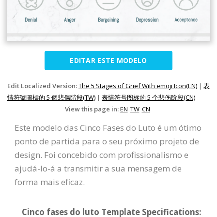
EDITAR ESTE MODELO
Edit Localized Version:
The 5 Stages of Grief With emoji Icon(EN)
|
表
情符號圖標的 5 個悲傷階段(TW)
|
表情符号图标的 5 个悲伤阶段(CN)
View this page in:
EN
TW
CN
Este modelo das Cinco Fases do Luto é um ótimo
ponto de partida para o seu próximo projeto de
design. Foi concebido com profissionalismo e
ajudá-lo-á a transmitir a sua mensagem de
forma mais eficaz.
Cinco fases do luto Template Specifications: