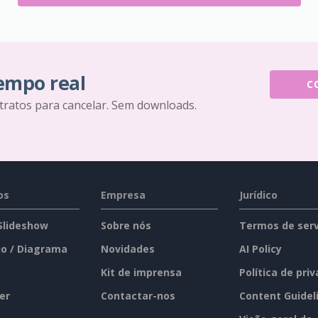
tempo real
C
tratos para cancelar. Sem downloads.
os
Empresa
Jurídico
 Slideshow
Sobre nós
Termos de serv
o / Diagrama
Novidades
AI Policy
Kit de imprensa
Política de pri
er
Contactar-nos
Content Guidel