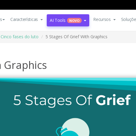
s
Características
Recursos
Soluçõ
AI Tools
NOVO
Cinco fases do luto
5 Stages Of Grief With Graphics
h Graphics