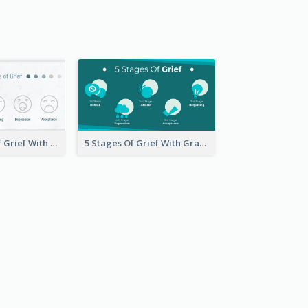
The 5 Stages of Grief With emoji Icon
5 Stages Of Grief With Graphics