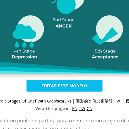
EDITAR ESTE MODELO
on:
5 Stages Of Grief With Graphics(EN)
|
圖形的 5 個悲傷階段(TW)
|
图
View this page in:
EN
TW
CN
 ótimo ponto de partida para o seu próximo projeto de 
ir a sua mensagem de forma mais eficaz.