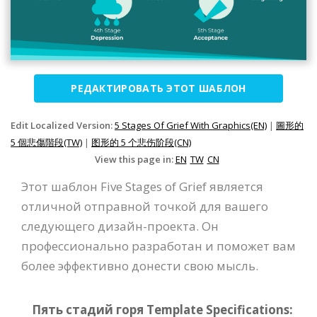
РЕДАКТИРОВАТЬ ЭТОТ ШАБЛОН
Edit Localized Version:
5 Stages Of Grief With Graphics(EN)
|
圖形的
5 個悲傷階段(TW)
|
图形的 5 个悲伤阶段(CN)
View this page in:
EN
TW
CN
Этот шаблон Five Stages of Grief является
отличной отправной точкой для вашего
следующего дизайн-проекта. Он
профессионально разработан и поможет вам
более эффективно донести свою мысль.
Пять стадий горя Template Specifications: