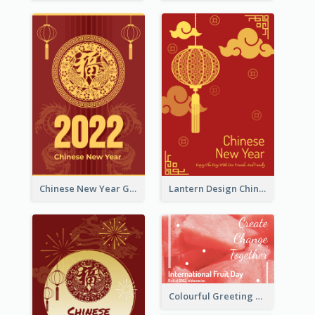
Chinese New Year Greeting Card With Dragon Decorations
Lantern Design Chinese New Year Greeting Card
Colourful Greeting Card For International Fruit Day 2021