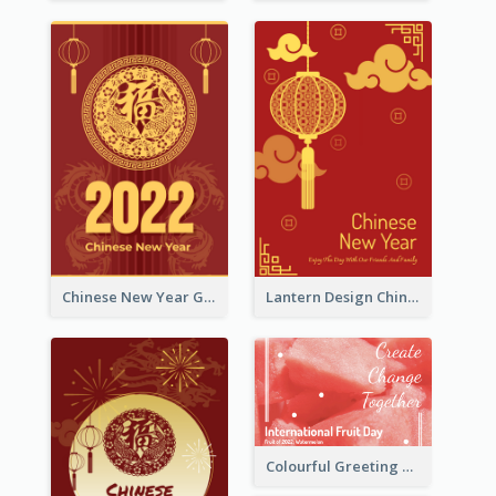
Chinese New Year Greeting Card With Dragon Decorations
Lantern Design Chinese New Year Greeting Card
Colourful Greeting Card For International Fruit Day 2021