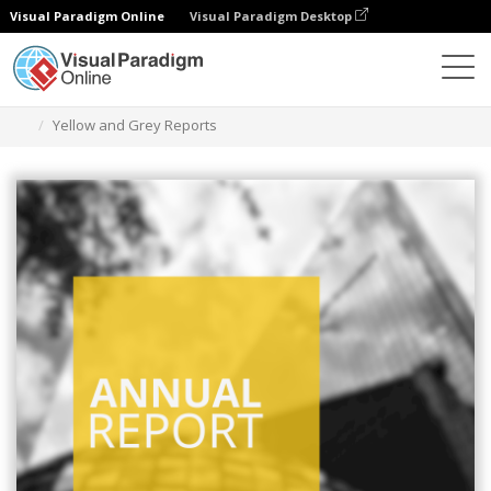
Visual Paradigm Online
Visual Paradigm Desktop
Herramienta de diseño gráfico
Plantillas
Informes
Yellow and Grey Reports