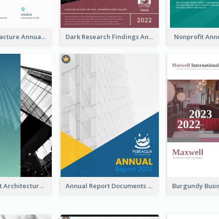
Water Manufacture Annual Reports
Dark Research Findings Annual Report
Nonprofit Ann
Blue Gradient Architecture Annual Report
Annual Report Documents Reports