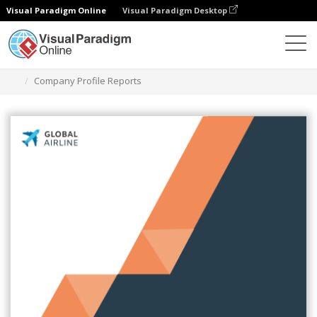
Visual Paradigm Online
Visual Paradigm Desktop
그래픽 디자인 도구
템플릿
보고서
Company Profile Reports