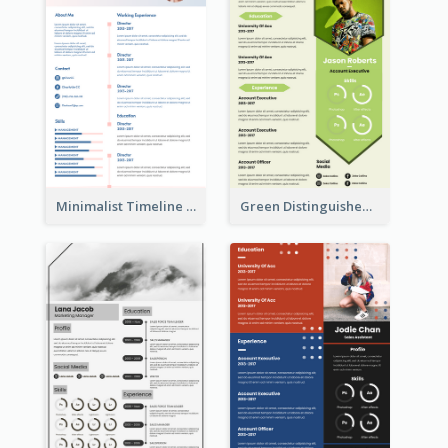
Minimalist Timeline Medical Student Resume
Green Distinguished Resume