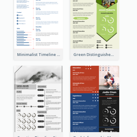
Minimalist Timeline Medical Student Resume
Green Distinguished Resume