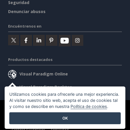
Seguridad
Denunciar abusos
Encuéntrenos en
Productos destacados
Visual Paradigm Online
Visual Paradigm Desktop
Utilizamos cookies para ofrecerle una mejor experiencia.
Al visitar nuestro sitio web, acepta el uso de cookies tal
y como se describe en nuestra
Política de cookies
.
©2026 by Visual Paradigm. Todos los derechos reservados.
OK
Condiciones de servicio
AI Policy
Política de privacidad
Content Guidelines
Seguridad