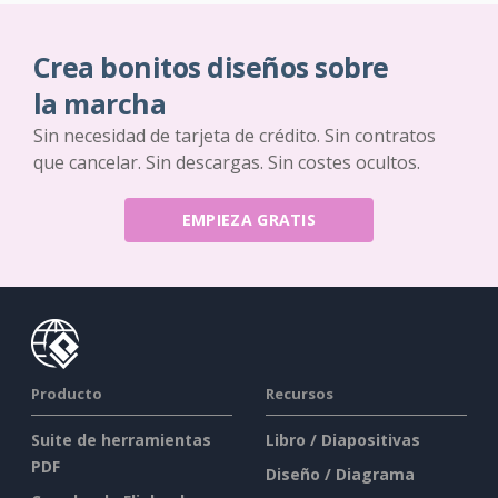
Crea bonitos diseños sobre
la marcha
Sin necesidad de tarjeta de crédito. Sin contratos
que cancelar. Sin descargas. Sin costes ocultos.
EMPIEZA GRATIS
Producto
Recursos
Suite de herramientas
Libro / Diapositivas
PDF
Diseño / Diagrama