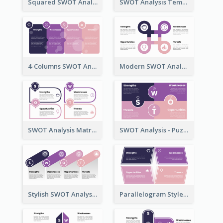
Squared SWOT Analysis Diagram
SWOT Analysis Template Brick Style
4-Columns SWOT Analysis Template
Modern SWOT Analysis Template
SWOT Analysis Matrix Template
SWOT Analysis - Puzzle Style
Stylish SWOT Analysis Framework Template
Parallelogram Style - SWOT Analysis Model