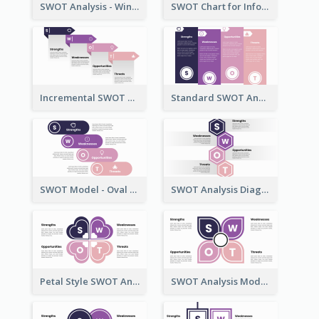
SWOT Analysis - Windmill Style
SWOT Chart for Infographics
Incremental SWOT Analysis Chart
Standard SWOT Analysis Template
SWOT Model - Oval Style
SWOT Analysis Diagram - Hexagonal Style
Petal Style SWOT Analysis Framework Template
SWOT Analysis Model - Petal Style