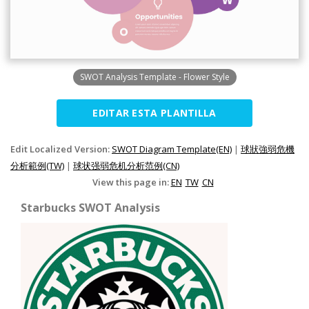
SWOT Analysis Template - Flower Style
EDITAR ESTA PLANTILLA
Edit Localized Version:
SWOT Diagram Template(EN)
|
球狀強弱危機
分析範例(TW)
|
球状强弱危机分析范例(CN)
View this page in:
EN
TW
CN
Starbucks SWOT Analysis