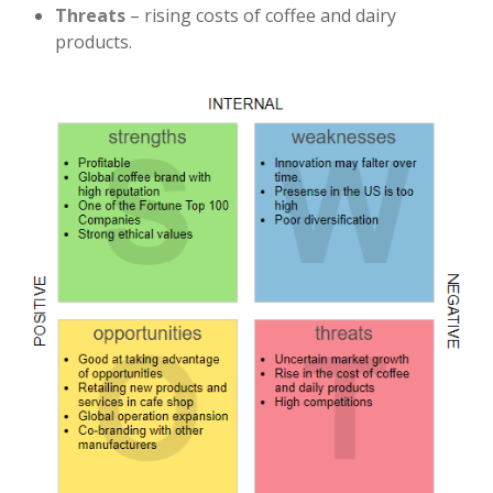
Threats
– rising costs of coffee and dairy
products.