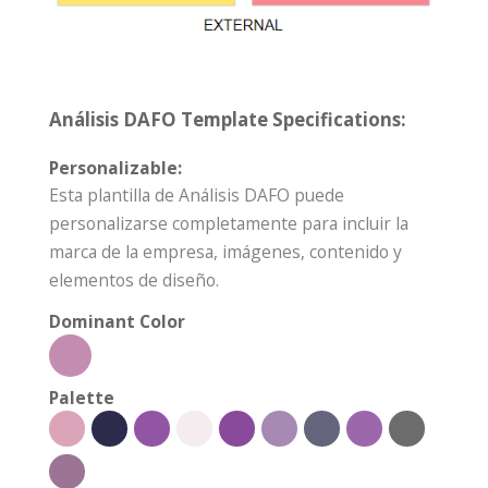
Análisis DAFO Template Specifications:
Personalizable:
Esta plantilla de Análisis DAFO puede
personalizarse completamente para incluir la
marca de la empresa, imágenes, contenido y
elementos de diseño.
Dominant Color
Palette