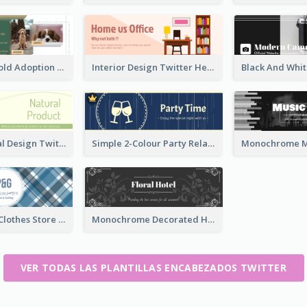
Green And Gold Adoption Promotion Header Design
Interior Design Twitter Header In Warm Colour Tone
Green Natural Design Twitter Header
Simple 2-Colour Party Related Twitter Header
Blue Crosses Clothes Store Twitter Header
Monochrome Decorated Hotel Twitter Header
VER TODAS LAS PLANTILLAS ENCABEZADOS TWITTER