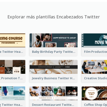
Explorar más plantillas Encabezados Twitter
Baking Course Twitter Header
Baby Birthday Party Twitter Header
Cafe Opening Promotion Twitter Header
Jewelry Business Twitter Header
World Surfing Twitter Header
Dessert Restaurant Twitter Header