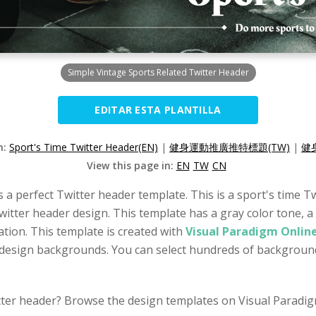
Simple Vintage Sports Related Twitter Header
EDITAR ESTA PLANTILLA
n:
Sport's Time Twitter Header(EN)
|
健身運動推廣推特標題(TW)
|
健
View this page in:
EN
TW
CN
 a perfect Twitter header template. This is a sport's time T
witter header design. This template has a gray color tone, 
tion. This template is created with
Visual Paradigm Onlin
 design backgrounds. You can select hundreds of background
witter header? Browse the design templates on Visual Paradig