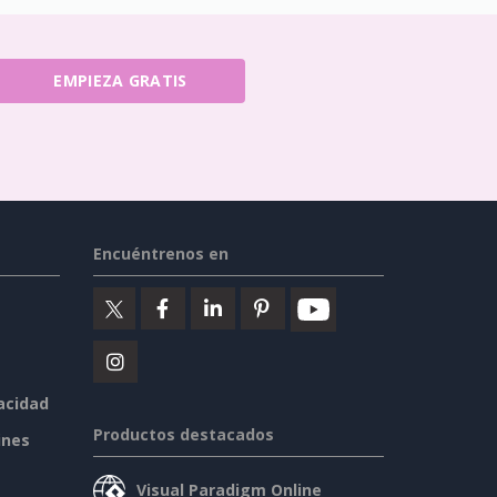
EMPIEZA GRATIS
Encuéntrenos en
vacidad
Productos destacados
ines
Visual Paradigm Online