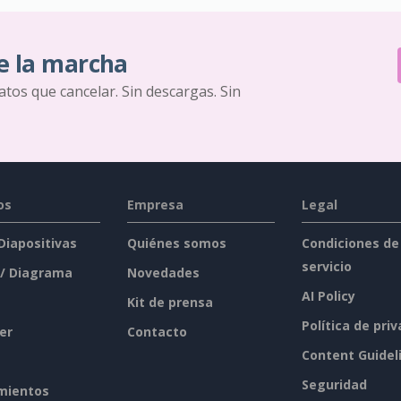
e la marcha
ratos que cancelar. Sin descargas. Sin
os
Empresa
Legal
 Diapositivas
Quiénes somos
Condiciones de
servicio
 / Diagrama
Novedades
AI Policy
Kit de prensa
Política de pri
er
Contacto
Content Guidel
Seguridad
mientos