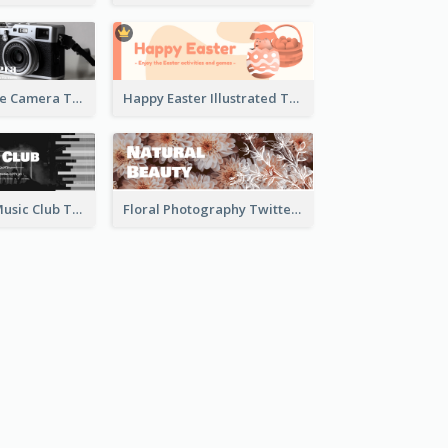
Black And White Camera Twitter Header
Happy Easter Illustrated Twitter Header
Monochrome Music Club Twitter Header With Decorations
Floral Photography Twitter Header