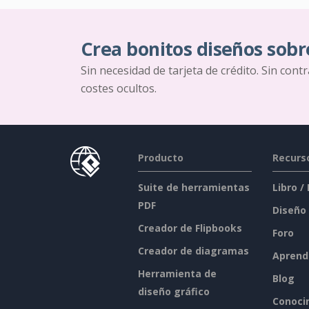
Crea bonitos diseños sobr
Sin necesidad de tarjeta de crédito. Sin cont
costes ocultos.
Producto
Recurs
Suite de herramientas
Libro /
PDF
Diseño
Creador de Flipbooks
Foro
Creador de diagramas
Aprend
Herramienta de
Blog
diseño gráfico
Conoci