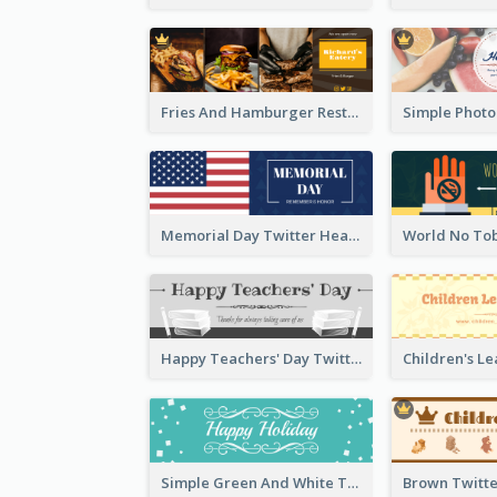
Fries And Hamburger Restaurant Twitter Header
Memorial Day Twitter Header With Flag
Happy Teachers' Day Twitter Header With Decorations Of Books
Simple Green And White Twitter Header With Theme Of Holiday