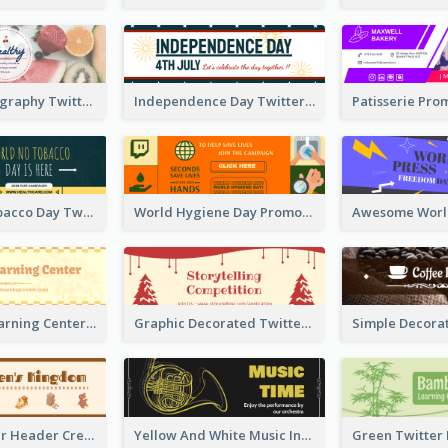
Simple Photography Twitter Header Promoting Healthy
Independence Day Twitter Header With Decorations
World No Tobacco Day Twitter Header
World Hygiene Day Promotion Twitter Header
Children's Learning Center Twitter Header In Orange Colour Tone
Graphic Decorated Twitter Header About Storytelling Competition
Brown Twitter Header Created For Toy Store
Yellow And White Music Instrument Twitter Header About Orchestra Performance