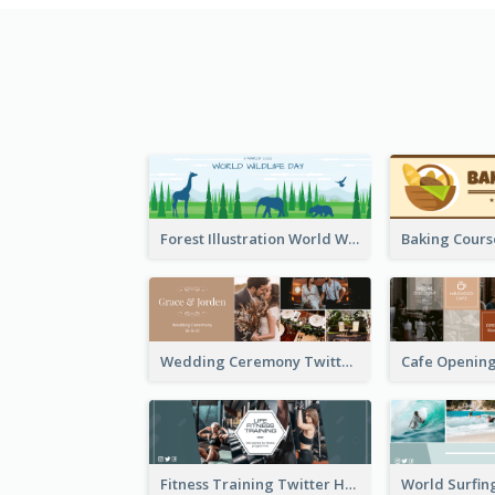
Forest Illustration World Wildlife Day Twitter Header
Wedding Ceremony Twitter Header
Fitness Training Twitter Header