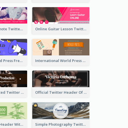
Patisserie Promote Twitter Header
Online Guitar Lesson Twitter Header
Awesome World Press Freedom Day Twitter Header
International World Press Freedom Day Twitter Header
Simple Decorated Twitter Header About Coffee
Official Twitter Header Of Orchestra
Green Twitter Header With Bamboo Decoration
Simple Photography Twitter Header Promoting Travelling