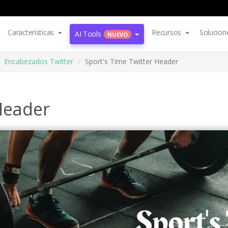
Características
Recursos
Solucion
AI Tools
NUEVO
Encabezados Twitter
Sport's Time Twitter Header
Header