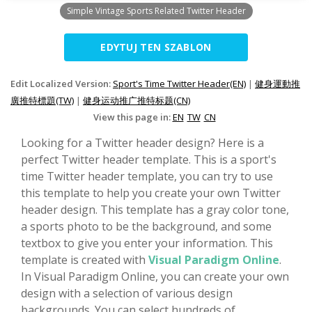
Simple Vintage Sports Related Twitter Header
EDYTUJ TEN SZABLON
Edit Localized Version:
Sport's Time Twitter Header(EN)
|
健身運動推
廣推特標題(TW)
|
健身运动推广推特标题(CN)
View this page in:
EN
TW
CN
Looking for a Twitter header design? Here is a
perfect Twitter header template. This is a sport's
time Twitter header template, you can try to use
this template to help you create your own Twitter
header design. This template has a gray color tone,
a sports photo to be the background, and some
textbox to give you enter your information. This
template is created with
Visual Paradigm Online
.
In Visual Paradigm Online, you can create your own
design with a selection of various design
backgrounds. You can select hundreds of