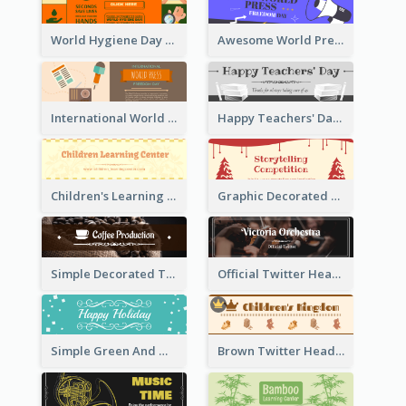
World Hygiene Day Promotion Twitter Header
Awesome World Press Freedom Day Twitter Header
International World Press Freedom Day Twitter Header
Happy Teachers' Day Twitter Header With Decorations Of Books
Children's Learning Center Twitter Header In Orange Colour Tone
Graphic Decorated Twitter Header About Storytelling Competition
Simple Decorated Twitter Header About Coffee
Official Twitter Header Of Orchestra
Simple Green And White Twitter Header With Theme Of Holiday
Brown Twitter Header Created For Toy Store