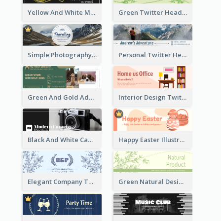
Yellow And White Music Instrument Twitter Header About Orchestra Performance
Green Twitter Header With Bamboo Decoration
Simple Photography Twitter Header Promoting Travelling
Personal Twitter Header Of Hiker
Green And Gold Adoption Promotion Header Design
Interior Design Twitter Header In Warm Colour Tone
Black And White Camera Twitter Header
Happy Easter Illustrated Twitter Header
Elegant Company Twitter Header In Blue Colour Tone
Green Natural Design Twitter Header