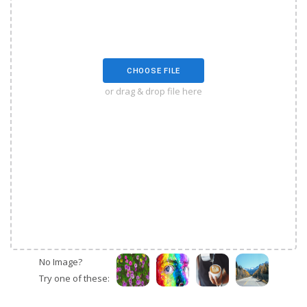
CHOOSE FILE
or drag & drop file here
No Image?
Try one of these: