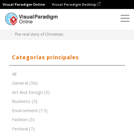
Visual Paradigm Online
Visual Paradigm Desktop
Software de presentación
Plantillas
The real story of Christmas
Categorías principales
All
General
(56)
Art And Design
(5)
Business
(5)
Environment
(15)
Fashion
(3)
Festival
(7)