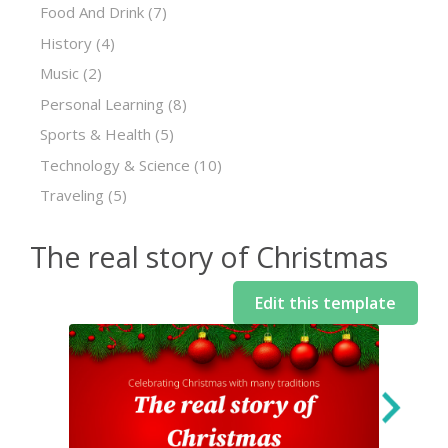
Food And Drink
(7)
History
(4)
Music
(2)
Personal Learning
(8)
Sports & Health
(5)
Technology & Science
(10)
Traveling
(5)
The real story of Christmas
Edit this template