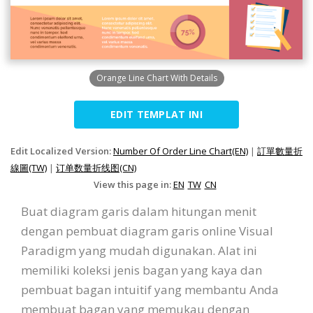
Orange Line Chart With Details
EDIT TEMPLAT INI
Edit Localized Version:
Number Of Order Line Chart(EN)
|
訂單數量折
線圖(TW)
|
订单数量折线图(CN)
View this page in:
EN
TW
CN
Buat diagram garis dalam hitungan menit
dengan pembuat diagram garis online Visual
Paradigm yang mudah digunakan. Alat ini
memiliki koleksi jenis bagan yang kaya dan
pembuat bagan intuitif yang membantu Anda
membuat bagan yang memukau dengan