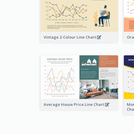
Vintage 2-Colour Line Chart
Ora
Average House Price Line Chart
Mon
Cha