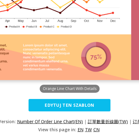
Orange Line Chart With Details
EDYTUJ TEN SZABLON
Version:
Number Of Order Line Chart(EN)
|
訂單數量折線圖(TW)
|
订
View this page in:
EN
TW
CN