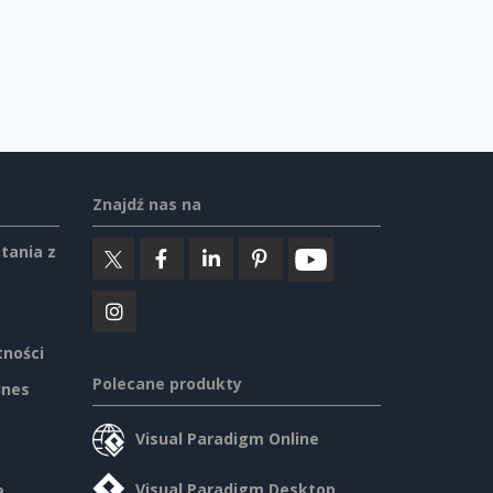
Znajdź nas na
tania z
tności
Polecane produkty
ines
Visual Paradigm Online
Visual Paradigm Desktop
e