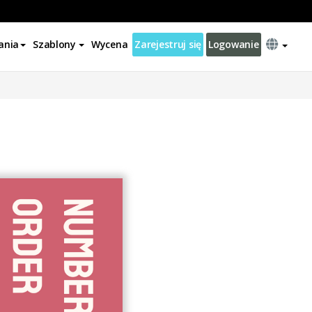
ania
Szablony
Wycena
Zarejestruj się
Logowanie