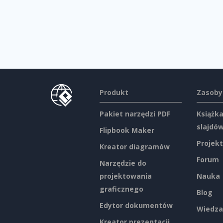
Produkt
Zasoby
Pakiet narzędzi PDF
Książka
slajdó
Flipbook Maker
Projekt
Kreator diagramów
Forum
Narzędzie do
projektowania
Nauka
graficznego
Blog
Edytor dokumentów
Wiedza
Kreator prezentacji