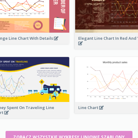
nge Line Chart With Details
Elegant Line Chart In Red And
ey Spent On Traveling Line
Line Chart
rt
ZOBACZ WSZYSTKIE WYKRESY LINIOWE SZABLONY