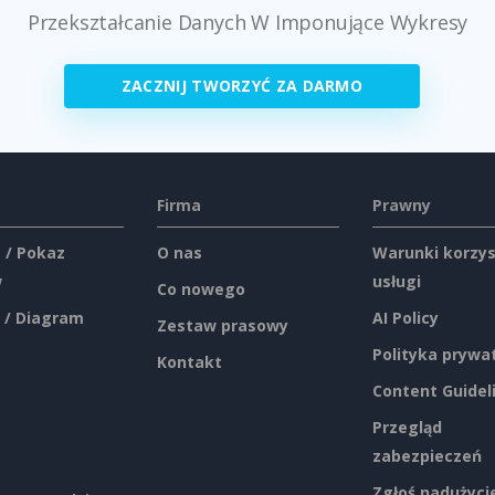
Przekształcanie Danych W Imponujące Wykresy
ZACZNIJ TWORZYĆ ZA DARMO
Firma
Prawny
 / Pokaz
O nas
Warunki korzys
w
usługi
Co nowego
 / Diagram
AI Policy
Zestaw prasowy
Polityka prywa
Kontakt
Content Guidel
Przegląd
zabezpieczeń
Zgłoś nadużyci