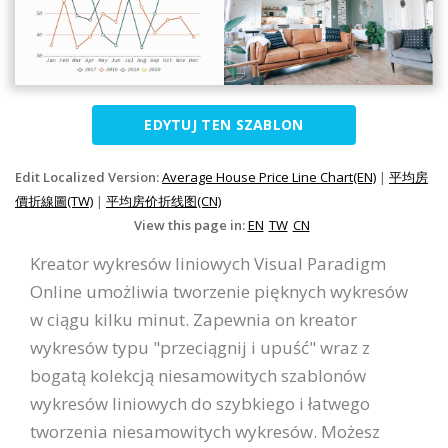
EDYTUJ TEN SZABLON
Edit Localized Version:
Average House Price Line Chart(EN)
|
平均房
價折線圖(TW)
|
平均房价折线图(CN)
View this page in:
EN
TW
CN
Kreator wykresów liniowych Visual Paradigm
Online umożliwia tworzenie pięknych wykresów
w ciągu kilku minut. Zapewnia on kreator
wykresów typu "przeciągnij i upuść" wraz z
bogatą kolekcją niesamowitych szablonów
wykresów liniowych do szybkiego i łatwego
tworzenia niesamowitych wykresów. Możesz