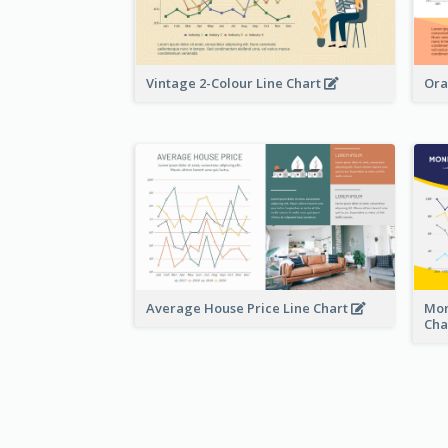
Vintage 2-Colour Line Chart
Ora
Average House Price Line Chart
Mon
Cha