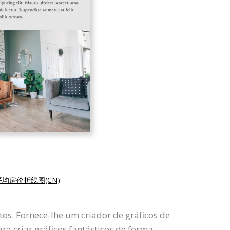
平均房价折线图(CN)
tos. Fornece-lhe um criador de gráficos de
ra criar gráficos fantásticos de forma