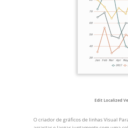
Edit Localized V
O criador de gráficos de linhas Visual Pa
arrastar e largar juntamente com uma cole