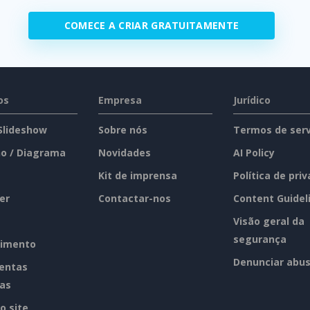
COMECE A CRIAR GRATUITAMENTE
os
Empresa
Jurídico
 Slideshow
Sobre nós
Termos de serv
o / Diagrama
Novidades
AI Policy
Kit de imprensa
Política de pri
er
Contactar-nos
Content Guidel
Visão geral da
segurança
imento
Denunciar abu
entas
tas
o site