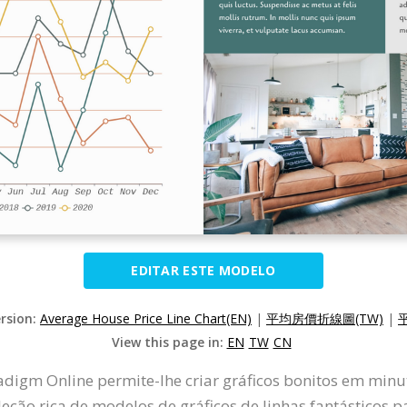
EDITAR ESTE MODELO
ersion:
Average House Price Line Chart(EN)
|
平均房價折線圖(TW)
|
View this page in:
EN
TW
CN
radigm Online permite-lhe criar gráficos bonitos em minu
ção rica de modelos de gráficos de linhas fantásticos pa