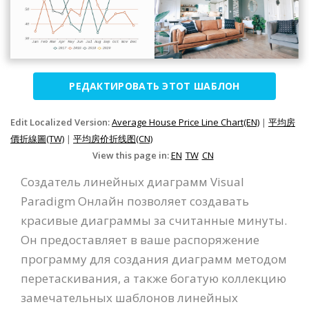
РЕДАКТИРОВАТЬ ЭТОТ ШАБЛОН
Edit Localized Version:
Average House Price Line Chart(EN)
|
平均房
價折線圖(TW)
|
平均房价折线图(CN)
View this page in:
EN
TW
CN
Создатель линейных диаграмм Visual
Paradigm Онлайн позволяет создавать
красивые диаграммы за считанные минуты.
Он предоставляет в ваше распоряжение
программу для создания диаграмм методом
перетаскивания, а также богатую коллекцию
замечательных шаблонов линейных