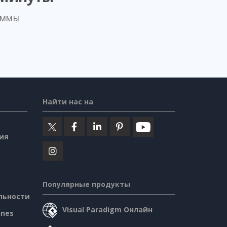
аммы
Найти нас на
ия
Популярные продукты
льности
Visual Paradigm Онлайн
ines