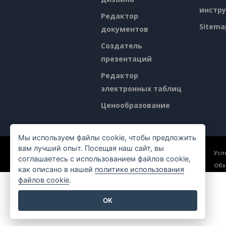
инстр
Редактор
Sitema
документов
Создатель
презентаций
Редактор
электронных таблиц
Ценообразование
Мы используем файлы cookie, чтобы предложить
вам лучший опыт. Посещая наш сайт, вы
©2026 by Visual Paradigm. Все права защищены.
Усл
соглашаетесь с использованием файлов cookie,
Обз
как описано в нашей
политике использования
файлов cookie
.
OK