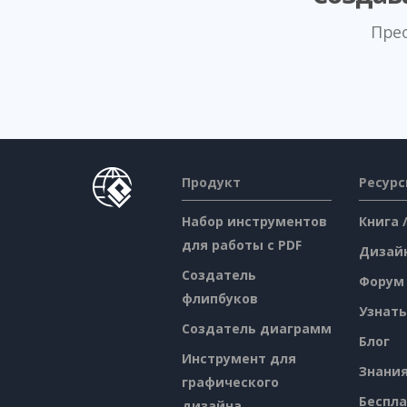
Пре
Продукт
Ресур
Набор инструментов
Книга 
для работы с PDF
Дизай
Создатель
Форум
флипбуков
Узнать
Создатель диаграмм
Блог
Инструмент для
Знани
графического
Беспл
дизайна