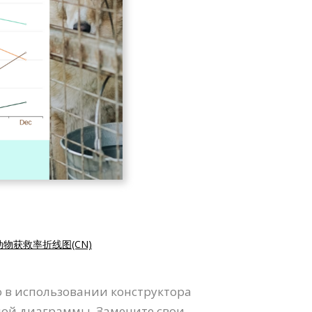
动物获救率折线图(CN)
 в использовании конструктора
ной диаграммы. Замените свои