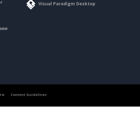
ы
Visual Paradigm Desktop
нии
ти
Content Guidelines