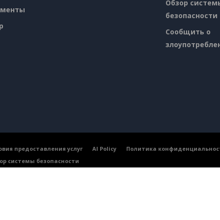
Обзор систем
ументы
безопасности
p
Сообщить о
злоупотребле
овия предоставления услуг
AI Policy
Политика конфиденциальнос
ор системы безопасности