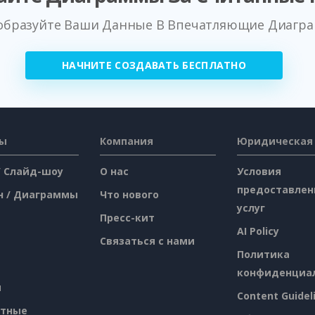
образуйте Ваши Данные В Впечатляющие Диагр
НАЧНИТЕ СОЗДАВАТЬ БЕСПЛАТНО
сы
Компания
Юридическая
/ Слайд-шоу
О нас
Условия
предоставлен
н / Диаграммы
Что нового
услуг
Пресс-кит
AI Policy
Связаться с нами
Политика
конфиденциа
я
Content Guidel
атные