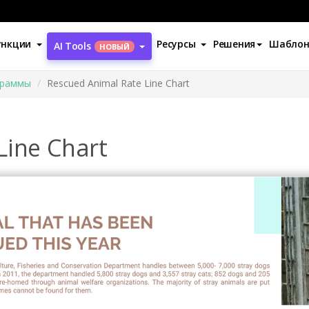
ункции
Ресурсы
Решения
Шабло
AI Tools
НОВЫЙ
граммы
Rescued Animal Rate Line Chart
Line Chart