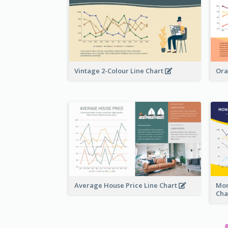
Vintage 2-Colour Line Chart
Ora
Average House Price Line Chart
Mon
Cha