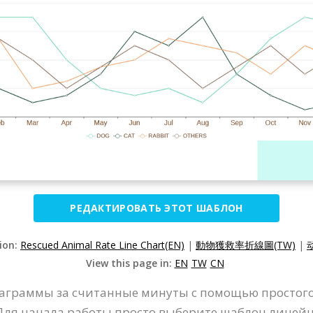
РЕДАКТИРОВАТЬ ЭТОТ ШАБЛОН
sion:
Rescued Animal Rate Line Chart(EN)
|
動物獲救率折線圖(TW)
|
View this page in:
EN
TW
CN
аграммы за считанные минуты с помощью простого
 Для начала работы просто выберите шаблон линей