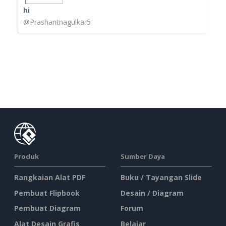
hi
@Prashantnagulkar5
Produk
Sumber Daya
Rangkaian Alat PDF
Buku / Tayangan Slide
Pembuat Flipbook
Desain / Diagram
Pembuat Diagram
Forum
Alat Desain Grafis
Belajar