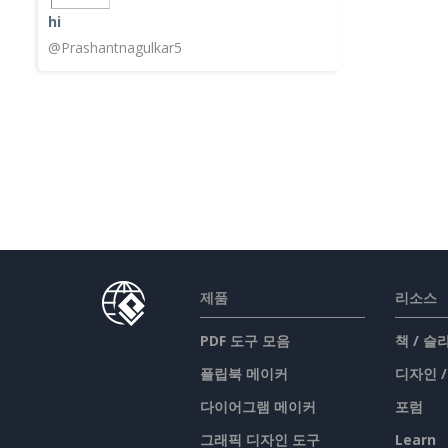
hi
@Prashantnagulkar5
제품
리소스
PDF 도구 모음
책 / 
플립북 메이커
디자인 
다이어그램 메이커
포럼
그래픽 디자인 도구
Learn