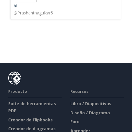
hi
@Prashantnagulkar5
Producto
Recursos
Suite de herramientas
Libro / Diapositivas
PDF
Diseño / Diagrama
Creador de Flipbooks
Foro
Creador de diagramas
Aprender