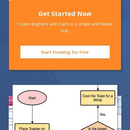
Get Started Now
Create diagrams and charts in a simple and flexible
way.
Start Drawing for Free