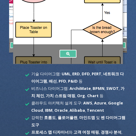
기술 다이어그램:
UML
,
ERD
,
DFD
,
PERT
,
네트워크 다
이어그램
,
배선
,
PFD
,
P&ID
등
비즈니스 다이어그램:
ArchiMate
,
BPMN
,
SWOT
,
가
치 체인
,
가치 스트림 매핑
,
Org. Chart
등
클라우드 아키텍처 설계 도구:
AWS
,
Azure
,
Google
Cloud
,
IBM
,
Oracle
,
Alibaba
,
Tencent
강력한
흐름도
,
플로어플랜
,
마인드맵
및
벤 다이어그램
도구
프로세스 맵 디자이너
와
고객 여정 매핑
,
경쟁사 분석
,