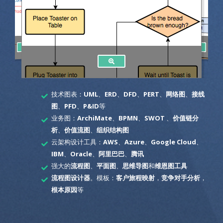
技术图表：
UML
、
ERD
、
DFD
、
PERT
、
网络图
、
接线
图
、
PFD
、
P&ID
等
业务图：
ArchiMate
、
BPMN
、
SWOT
、
价值链分
析
、
价值流图
、
组织结构图
云架构设计工具：
AWS
、
Azure
、
Google Cloud
、
IBM
、
Oracle
、
阿里巴巴
、
腾讯
强大的
流程图
、
平面图
、
思维导图
和
维恩图工具
流程图设计器
。模板：
客户旅程映射
，
竞争对手分析
，
根本原因
等