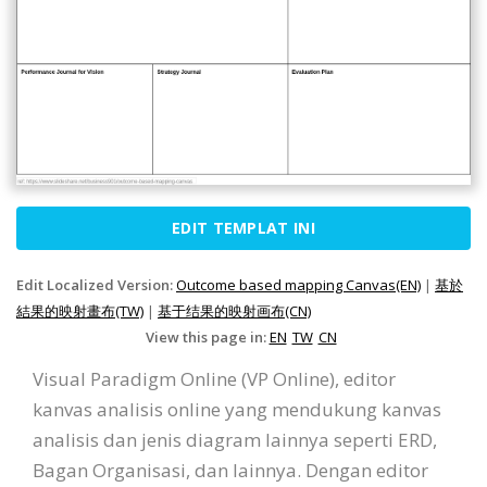
EDIT TEMPLAT INI
Edit Localized Version:
Outcome based mapping Canvas(EN)
|
基於
結果的映射畫布(TW)
|
基于结果的映射画布(CN)
View this page in:
EN
TW
CN
Visual Paradigm Online (VP Online), editor
kanvas analisis online yang mendukung kanvas
analisis dan jenis diagram lainnya seperti ERD,
Bagan Organisasi, dan lainnya. Dengan editor