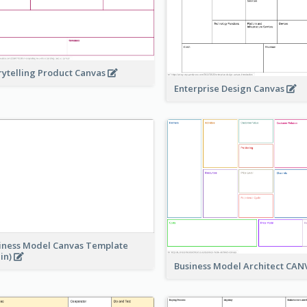
rytelling Product Canvas
Enterprise Design Canvas
iness Model Canvas Template
ain)
Business Model Architect CA