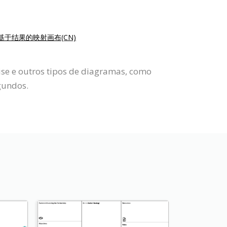
基于结果的映射画布(CN)
lise e outros tipos de diagramas, como
gundos.