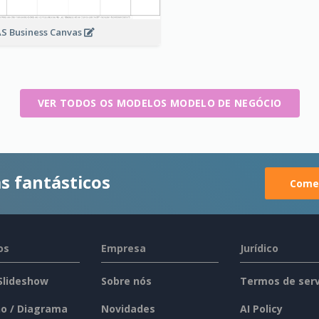
S Business Canvas
VER TODOS OS MODELOS MODELO DE NEGÓCIO
s fantásticos
Comec
os
Empresa
Jurídico
 Slideshow
Sobre nós
Termos de serv
o / Diagrama
Novidades
AI Policy