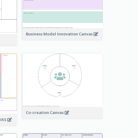
Business Model Innovation Canvas
Co-creation Canvas
NVAS