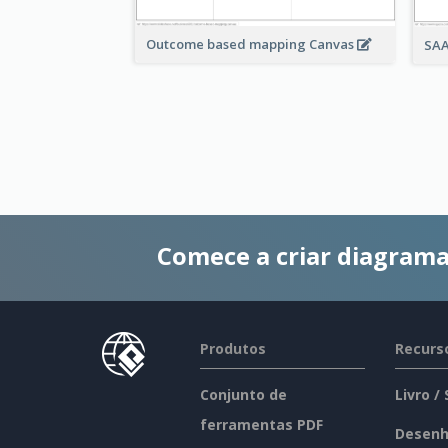
Outcome based mapping Canvas
SAA
Comece a criar diagrama
Produtos
Recurs
Conjunto de
Livro /
ferramentas PDF
Desenh