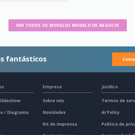
VER TODOS OS MODELOS MODELO DE NEGÓCIO
s fantásticos
Comec
os
Empresa
Jurídico
 Slideshow
Sobre nós
Termos de serv
o / Diagrama
Novidades
AI Policy
Kit de imprensa
Política de pri