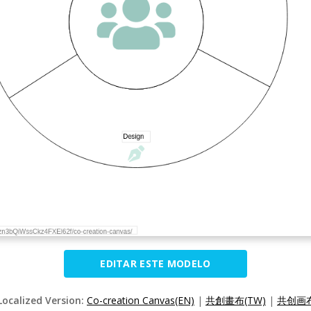
EDITAR ESTE MODELO
Localized Version:
Co-creation Canvas(EN)
|
共創畫布(TW)
|
共创画布