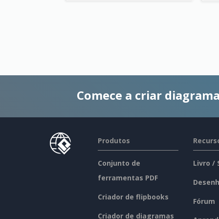
Comece a criar diagrama
Produtos
Recurs
Conjunto de
Livro /
ferramentas PDF
Desenh
Criador de flipbooks
Fórum
Criador de diagramas