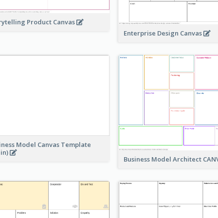
rytelling Product Canvas
Enterprise Design Canvas
iness Model Canvas Template
ain)
Business Model Architect CA