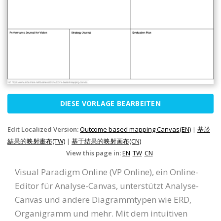
DIESE VORLAGE BEARBEITEN
Edit Localized Version:
Outcome based mapping Canvas(EN)
|
基於
結果的映射畫布(TW)
|
基于结果的映射画布(CN)
View this page in:
EN
TW
CN
Visual Paradigm Online (VP Online), ein Online-
Editor für Analyse-Canvas, unterstützt Analyse-
Canvas und andere Diagrammtypen wie ERD,
Organigramm und mehr. Mit dem intuitiven