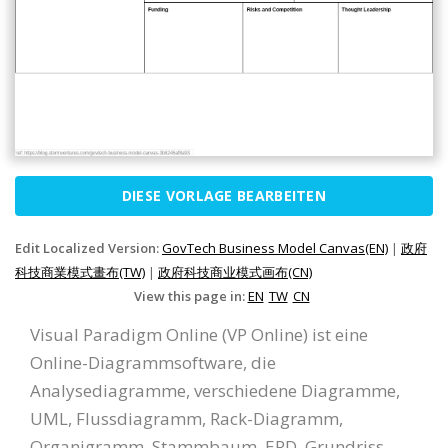
DIESE VORLAGE BEARBEITEN
Edit Localized Version:
GovTech Business Model Canvas(EN)
|
政府
科技商業模式畫布(TW)
|
政府科技商业模式画布(CN)
View this page in:
EN
TW
CN
Visual Paradigm Online (VP Online) ist eine
Online-Diagrammsoftware, die
Analysediagramme, verschiedene Diagramme,
UML, Flussdiagramm, Rack-Diagramm,
Organigramm, Stammbaum, ERD, Grundriss