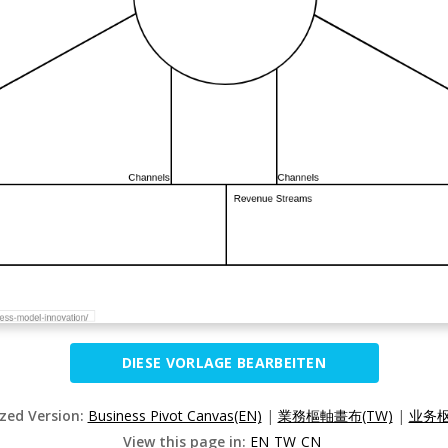
DIESE VORLAGE BEARBEITEN
ized Version:
Business Pivot Canvas(EN)
|
業務樞軸畫布(TW)
|
业务枢
View this page in:
EN
TW
CN