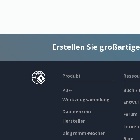
Erstellen Sie großarti
Produkt
Ressou
PDF-
Buch /
Werkzeugsammlung
Entwur
Daumenkino-
Forum
Hersteller
Lernen
Diagramm-Macher
Blog