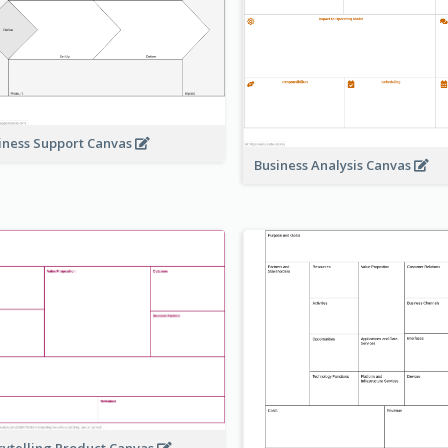
iness Support Canvas
Business Analysis Canvas
rytelling Product Canvas