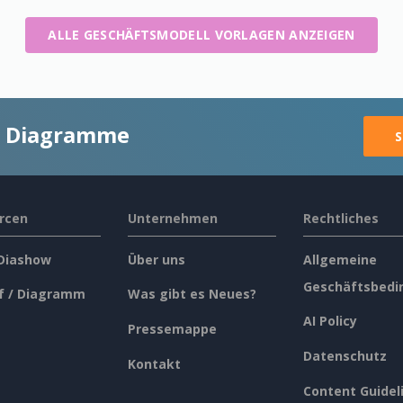
ALLE GESCHÄFTSMODELL VORLAGEN ANZEIGEN
ge Diagramme
S
rcen
Unternehmen
Rechtliches
 Diashow
Über uns
Allgemeine
Geschäftsbedi
f / Diagramm
Was gibt es Neues?
AI Policy
Pressemappe
Datenschutz
Kontakt
Content Guidel