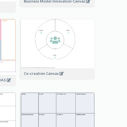
Business Model Innovation Canvas
Co-creation Canvas
NVAS