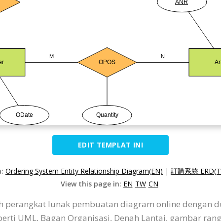
EDIT TEMPLAT INI
n:
Ordering System Entity Relationship Diagram(EN)
|
訂購系統 ERD(T
View this page in:
EN
TW
CN
ah perangkat lunak pembuatan diagram online dengan d
rti UML, Bagan Organisasi, Denah Lantai, gambar rangka,