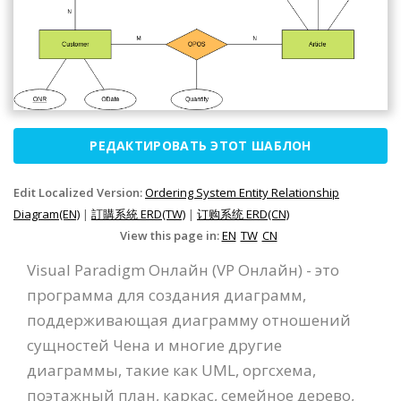
РЕДАКТИРОВАТЬ ЭТОТ ШАБЛОН
Edit Localized Version:
Ordering System Entity Relationship
Diagram(EN)
|
訂購系統 ERD(TW)
|
订购系统 ERD(CN)
View this page in:
EN
TW
CN
Visual Paradigm Онлайн (VP Онлайн) - это
программа для создания диаграмм,
поддерживающая диаграмму отношений
сущностей Чена и многие другие
диаграммы, такие как UML, оргсхема,
поэтажный план, каркас, семейное дерево,