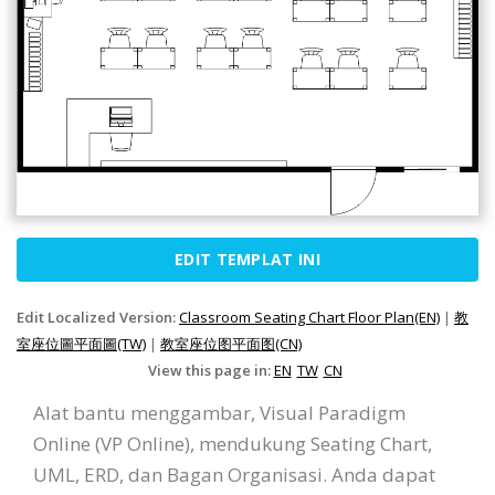
EDIT TEMPLAT INI
Edit Localized Version:
Classroom Seating Chart Floor Plan(EN)
|
教
室座位圖平面圖(TW)
|
教室座位图平面图(CN)
View this page in:
EN
TW
CN
Alat bantu menggambar, Visual Paradigm
Online (VP Online), mendukung Seating Chart,
UML, ERD, dan Bagan Organisasi. Anda dapat