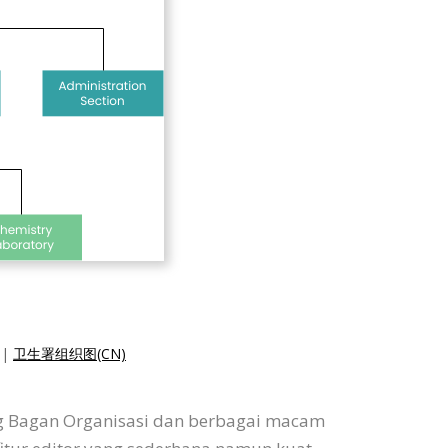
|
卫生署组织图(CN)
ng Bagan Organisasi dan berbagai macam