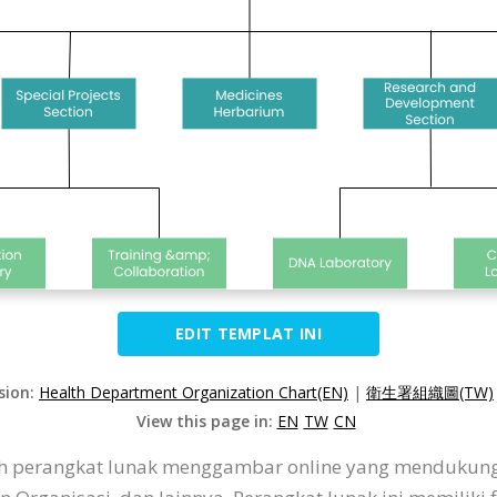
EDIT TEMPLAT INI
sion:
Health Department Organization Chart(EN)
|
衛生署組織圖(TW)
View this page in:
EN
TW
CN
alah perangkat lunak menggambar online yang menduku