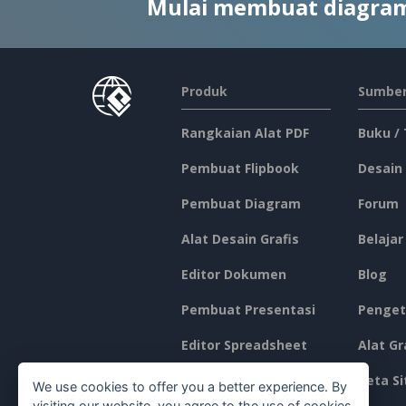
Mulai membuat diagram
Produk
Sumber
Rangkaian Alat PDF
Buku /
Pembuat Flipbook
Desain
Pembuat Diagram
Forum
Alat Desain Grafis
Belajar
Editor Dokumen
Blog
Pembuat Presentasi
Penget
Editor Spreadsheet
Alat Gr
Harga
Peta Si
We use cookies to offer you a better experience. By
visiting our website, you agree to the use of cookies