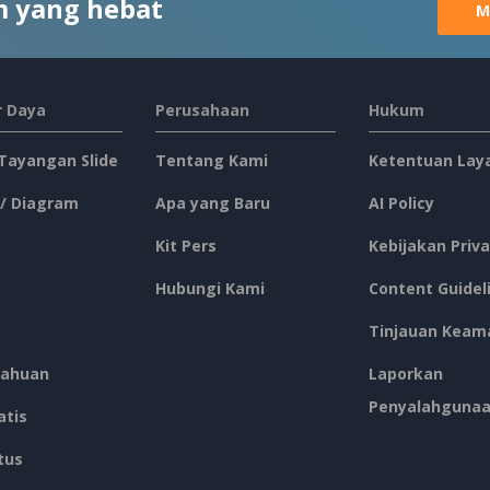
 yang hebat
M
 Daya
Perusahaan
Hukum
 Tayangan Slide
Tentang Kami
Ketentuan Lay
 / Diagram
Apa yang Baru
AI Policy
Kit Pers
Kebijakan Priva
Hubungi Kami
Content Guidel
Tinjauan Keam
ahuan
Laporkan
Penyalahguna
atis
tus