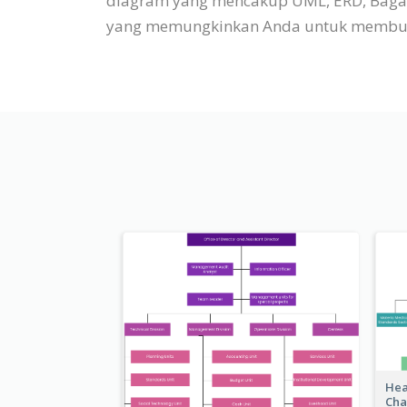
diagram yang mencakup UML, ERD, Bagan O
yang memungkinkan Anda untuk membuat
Hea
Cha