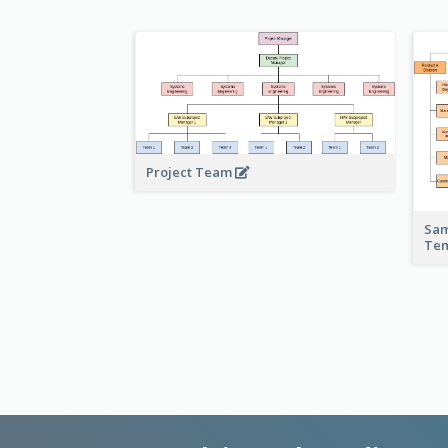
Project Team
Sam
Te