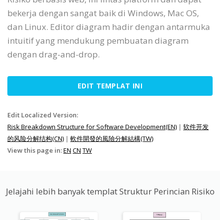
bekerja dengan sangat baik di Windows, Mac OS,
dan Linux. Editor diagram hadir dengan antarmuka
intuitif yang mendukung pembuatan diagram
dengan drag-and-drop.
EDIT TEMPLAT INI
Edit Localized Version:
Risk Breakdown Structure for Software Development(EN)
|
软件开发
的风险分解结构(CN)
|
軟件開發的風險分解結構(TW)
View this page in:
EN
CN
TW
Jelajahi lebih banyak templat Struktur Perincian Risiko