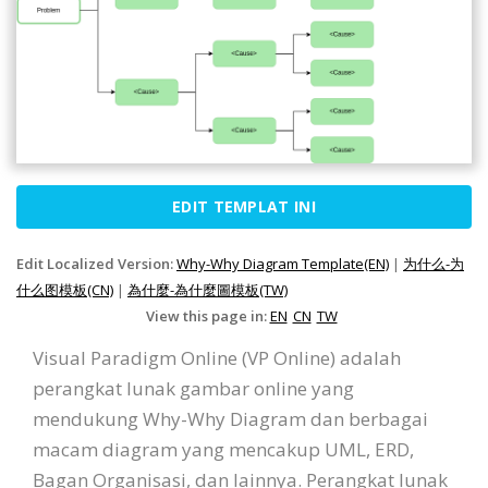
EDIT TEMPLAT INI
Edit Localized Version:
Why-Why Diagram Template(EN)
|
为什么-为
什么图模板(CN)
|
為什麼-為什麼圖模板(TW)
View this page in:
EN
CN
TW
Visual Paradigm Online (VP Online) adalah
perangkat lunak gambar online yang
mendukung Why-Why Diagram dan berbagai
macam diagram yang mencakup UML, ERD,
Bagan Organisasi, dan lainnya. Perangkat lunak