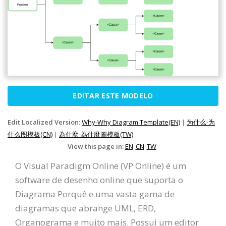
EDITAR ESTE MODELO
Edit Localized Version:
Why-Why Diagram Template(EN)
|
为什么-为
什么图模板(CN)
|
為什麼-為什麼圖模板(TW)
View this page in:
EN
CN
TW
O Visual Paradigm Online (VP Online) é um
software de desenho online que suporta o
Diagrama Porquê e uma vasta gama de
diagramas que abrange UML, ERD,
Organograma e muito mais. Possui um editor