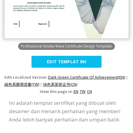
Professional Smoke Wave Certificate Design Template
EDIT TEMPLAT INI
Edit Localized Version:
Dark Green Certificate Of Achievement(EN)
|
綠色系榮譽證書(TW)
|
绿色系荣誉证书(CN)
View this page in:
EN
TW
CN
Ini adalah templat sertifikat yang dibuat oleh
desainer dan menarik perhatian yang memberi
Anda lebih banyak perhatian dan umpan balik.